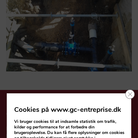
Clo
Cookies på www.gc-entreprise.dk
GPS-indmåling
Vi bruger cookies til at indsamle statistik om trafik,
kilder og performance for at forbedre din
Det er lovpligtigt for vandværker og andre
brugeroplevelse. Du kan få flere oplysninger om cookies
ledningsejere at måle sine vandledninger ind, så de